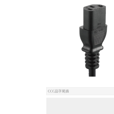
CCC品字尾插