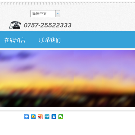
简体中文
0757-
25522333
在线留言
联系我们